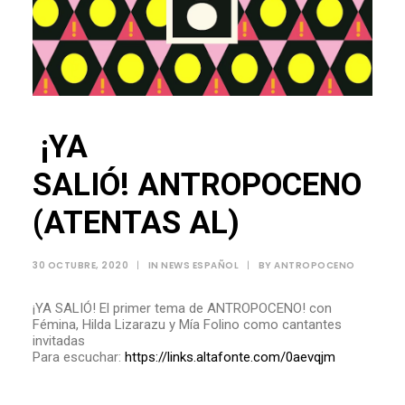
¡YA
SALIÓ! ANTROPOCENO
(ATENTAS AL)
30 OCTUBRE, 2020
|
IN
NEWS ESPAÑOL
|
BY
ANTROPOCENO
¡YA SALIÓ! El primer tema de ANTROPOCENO! con
Fémina, Hilda Lizarazu y Mía Folino como cantantes
invitadas
Para escuchar:
https://links.altafonte.com/0aevqjm